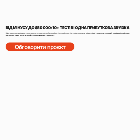
ВІД МІНУСУ ДО $50 000: 10+ ТЕСТІВ І ОДНА ПРИБУТКОВА ЗВ’ЯЗКА
Клієнт вже витрачав бюджет на рекламу, але кожен місяць йшов у мінус. Не розумів чому. Ми знайшли причину, змінили підхід і
протестували понад 10 товарів, щоб знайти одну
прибуткову зв’язку. За 9 місяців — $50 000 маржинального прибутку.
Обговорити проєкт